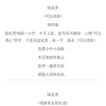
咏盆景
《可以清新》
胡庆魁
园右荒地掘一小竹，今天上盆。盆为宜兴紫砂，上镌“可以
清心”四字，于是见盆起意，改一字，题名《可以清新》。
吾爱小竹小清新，
木石馆前停孤云。
欲把一盏茶共饮，
楚园人闲风也轻。
咏盆景
《我家有女初长成》