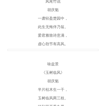
凤尾竹说
胡庆魁
一袭轻盈楚园中，
此生无悔伴乃翁。
爱君雅致诗意满，
虚心劲节有高风。
咏盆景
《玉树临风》
胡庆魁
半片枯木生一干，
玉树临风两三枝。