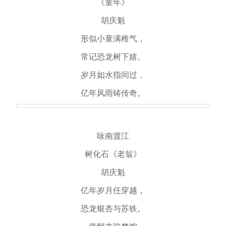
《童年》
胡庆魁
形似小童满稚气，
常记恐龙树下嬉。
岁月如水指间过，
亿年风雨铸传奇。
咏南渡江
树化石《老翁》
胡庆魁
亿年岁月任穿越，
恐龙银杏与苏铁。