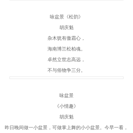
咏盆景《松韵》
胡庆魁
杂木犹有傲霜心，
海南博兰松柏魂。
卓然立世志高远，
不与俗物争三分。
咏盆景
《小情趣》
胡庆魁
昨日晚间做一小盆景，可做掌上舞的小小盆景。今早一看，