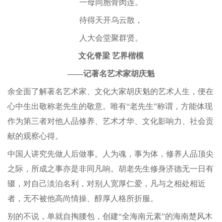
一母同胞骨肉连。
待得天开乌云散，
人大会堂聚群贤。
文化脊梁 艺界楷模
——记著名艺术家胡庆魁
余全面了解著名艺术家、文化大家胡庆魁的艺术人生，便在
心中生出敬称老先生的敬意。唯有“老先生”称谓，方能体现
作为第三者对他人品修养、艺术才华、文化影响力、社会贡
献的观察心得。
中国人讲究先做人后做事。人为魂，事为体，修养人品顶尖
之际，所成之事亦是非同凡响。胡老先生修身济德无一日有
辍，对自己淡泊名利，对别人宽厚仁爱，凡与之相处相近
者，无不被他高尚情操、醇厚人格所折服。
别的不说，单就自掏腰包，创建“全海南元素”的海南楚风木