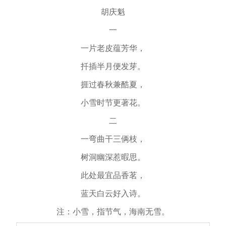
胡庆魁
一
一片老皮蕴芳华，
扦插半月便发芽。
捱过春秋兼酷夏，
小雪时节更著花。
二
一弯曲干三俩枝，
树洞幽深惹暇思。
此处最宜品香茗，
蓝天白云好入诗。
注：小雪，指节气，海南无雪。