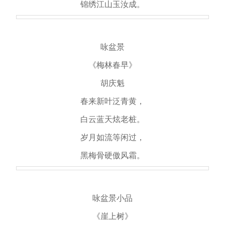
锦绣江山玉汝成。
咏盆景
《梅林春早》
胡庆魁
春来新叶泛青黄，
白云蓝天炫老桩。
岁月如流等闲过，
黑梅骨硬傲风霜。
咏盆景小品
《崖上树》