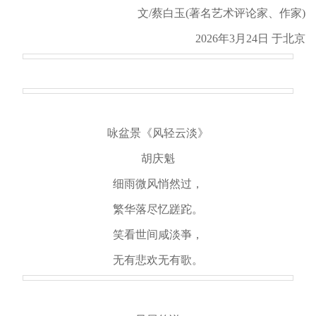
文/蔡白玉(著名艺术评论家、作家)
2026年3月24日 于北京
咏盆景《风轻云淡》
胡庆魁
细雨微风悄然过，
繁华落尽忆蹉跎。
笑看世间咸淡亊，
无有悲欢无有歌。