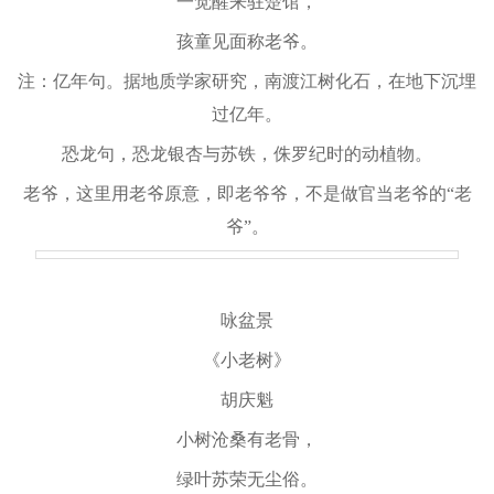
一觉醒来驻楚馆，
孩童见面称老爷。
注：亿年句。据地质学家研究，南渡江树化石，在地下沉埋
过亿年。
恐龙句，恐龙银杏与苏铁，侏罗纪时的动植物。
老爷，这里用老爷原意，即老爷爷，不是做官当老爷的“老
爷”。
咏盆景
《小老树》
胡庆魁
小树沧桑有老骨，
绿叶苏荣无尘俗。