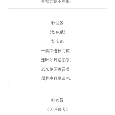
春秋无意不着痕。
咏盆景
《秋色赋》
胡庆魁
一脚踏进秋门槛，
漆叶如丹迎初寒。
老来楚园黄昏美，
愿共岁月享余光。
咏盆景
《天涯孤客》