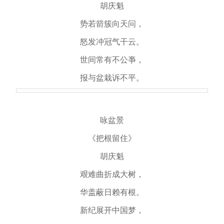
胡庆魁
势若箭簇向天问，
怒发冲冠气干云。
世间常有不公亊，
报与盆栽诉不平。
咏盆景
《把根留住》
胡庆魁
艰难曲折成大树，
华盖蔽日赖有根。
新纪展开中国梦，