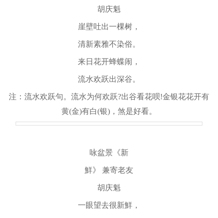
胡庆魁
崖壁吐出一棵树，
清新素雅不染俗。
来日花开蜂蝶闹，
流水欢跃出深谷。
注：流水欢跃句。流水为何欢跃?出谷看花呗!金银花花开有
黄(金)有白(银)，煞是好看。
咏盆景《新
鮮》 兼寄老友
胡庆魁
一眼望去很新鮮，