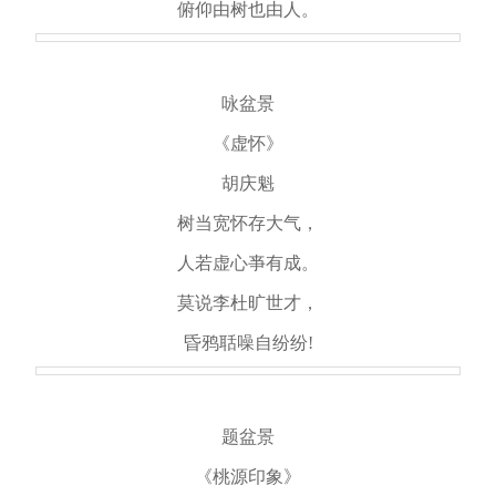
俯仰由树也由人。
咏盆景
《虚怀》
胡庆魁
树当宽怀存大气，
人若虚心亊有成。
莫说李杜旷世才，
昏鸦聒噪自纷纷!
题盆景
《桃源印象》