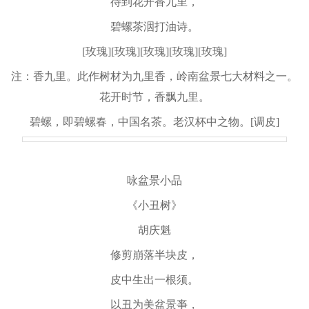
待到花开香九里，
碧螺茶洇打油诗。
[玫瑰][玫瑰][玫瑰][玫瑰][玫瑰]
注：香九里。此作树材为九里香，岭南盆景七大材料之一。
花开时节，香飘九里。
碧螺，即碧螺春，中国名茶。老汉杯中之物。[调皮]
咏盆景小品
《小丑树》
胡庆魁
修剪崩落半块皮，
皮中生出一根须。
以丑为美盆景亊，