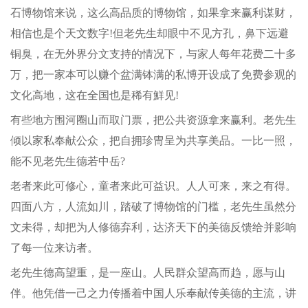
石博物馆来说，这么高品质的博物馆，如果拿来赢利谋财，
相信也是个天文数字!但老先生却眼中不见方孔，鼻下远避
铜臭，在无外界分文支持的情况下，与家人每年花费二十多
万，把一家本可以赚个盆满钵满的私博开设成了免费参观的
文化高地，这在全国也是稀有鮮见!
有些地方围河圈山而取门票，把公共资源拿来赢利。老先生
倾以家私奉献公众，把自拥珍冑呈为共享美品。一比一照，
能不见老先生德若中岳?
老者来此可修心，童者来此可益识。人人可来，来之有得。
四面八方，人流如川，踏破了博物馆的门槛，老先生虽然分
文未得，却把为人修德弃利，达济天下的美德反馈给并影响
了每一位来访者。
老先生德高望重，是一座山。人民群众望高而趋，愿与山
伴。他凭借一己之力传播着中国人乐奉献传美德的主流，讲