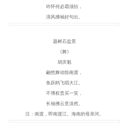
吟怀何必霜须拈，
清风拂袖好句出。
题树石盆景
《舞》
胡庆魁
翩然舞动惊南渡，
鱼跃鸥飞唱大江。
不博权贵买一笑，
长䄂拂云意淡然。
注：南渡，即南渡江。海南的母亲河。