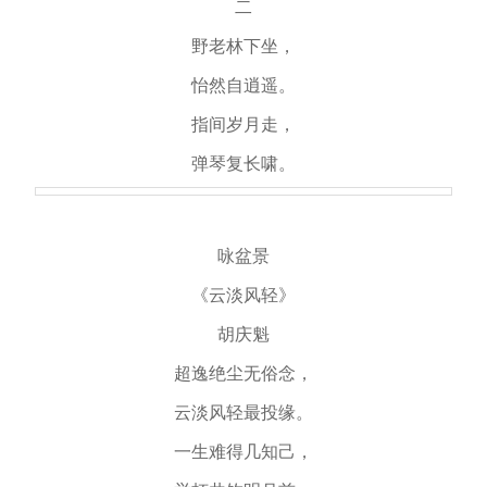
二
野老林下坐，
怡然自逍遥。
指间岁月走，
弹琴复长啸。
咏盆景
《云淡风轻》
胡庆魁
超逸绝尘无俗念，
云淡风轻最投缘。
一生难得几知己，