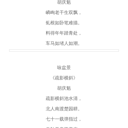
胡庆魁
嶙峋老干生双飘，
虬根如卧笔难描。
料得年年踏青处，
车马如堵人如潮。
咏盆景
《疏影横斜》
胡庆魁
疏影横斜池水清，
北人南渡楚园耕。
七十一载弹指过，