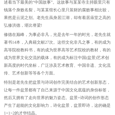
述着当下最美的“中国故事”。这故事与某某寺主持眼里只有
钱落个身败名裂，与某某馆长心里只装财的腐败事相比较，
果然是云泥之别。老先生虽身居江湖，却有着居庙堂之高的
弘修洪德，堪比脊梁!
修德在巅峰，为事必非凡，光是去年一年的时光，老先生就
著书14本，入典籍文献27次。这些文化非凡之事，有的成为
高等院校教科书，有的成为世界高等艺术院校的教材，有的
成为世界文化交流的载体，有的成为标注中国(盆景)艺术创
新高度的时代坐标，广泛涉及艺术教育、中国非遗、文化流
传、艺术创新等等各个方面。
特别是老先生把盆景与诗词创作完美结合的艺术创新形态，
让每一件盆景都有了自己来源于中国文化底蕴的身份标签，
然后又拥有了走向世界的魅力姿态。盆景+诗词的创作形态
产生了超能的文化影响力，诗化盆景，盆景即诗，这的确是
1+1>2的才华结晶。