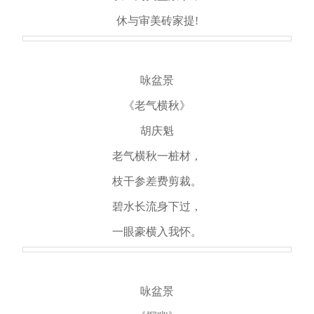
休与审美砖家提!
咏盆景
《老气横秋》
胡庆魁
老气横秋一桩材，
枝干参差费剪裁。
碧水长流身下过，
一眼豪横入我怀。
咏盆景