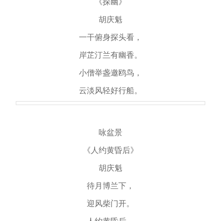
《探幽》
胡庆魁
一干俯身探头看，
岸芷汀兰有幽香。
小僧举盏邀鸥鸟，
云淡风轻好行船。
咏盆景
《人约黄昏后》
胡庆魁
待月博兰下，
迎风柴门开。