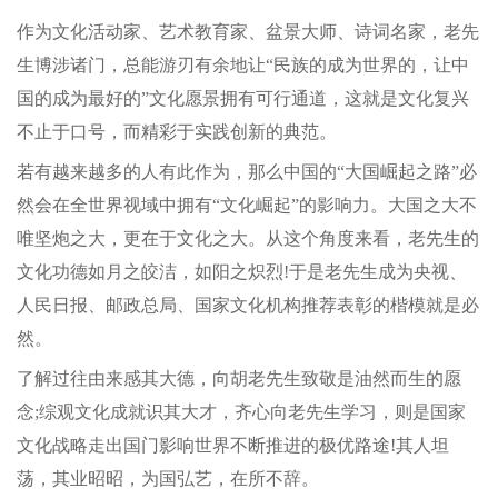
作为文化活动家、艺术教育家、盆景大师、诗词名家，老先
生博涉诸门，总能游刃有余地让“民族的成为世界的，让中
国的成为最好的”文化愿景拥有可行通道，这就是文化复兴
不止于口号，而精彩于实践创新的典范。
若有越来越多的人有此作为，那么中国的“大国崛起之路”必
然会在全世界视域中拥有“文化崛起”的影响力。大国之大不
唯坚炮之大，更在于文化之大。从这个角度来看，老先生的
文化功德如月之皎洁，如阳之炽烈!于是老先生成为央视、
人民日报、邮政总局、国家文化机构推荐表彰的楷模就是必
然。
了解过往由来感其大德，向胡老先生致敬是油然而生的愿
念;综观文化成就识其大才，齐心向老先生学习，则是国家
文化战略走出国门影响世界不断推进的极优路途!其人坦
荡，其业昭昭，为国弘艺，在所不辞。