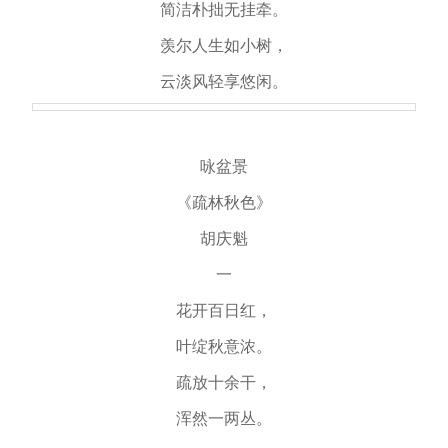
简洁朴拙无挂牵。
羡尔人生如小树，
云淡风轻享悠闲。
咏盆景
《疏林秋色》
胡庆魁
一
花开百日红，
叶绽秋意浓。
疏放十余干，
浑然一两丛。