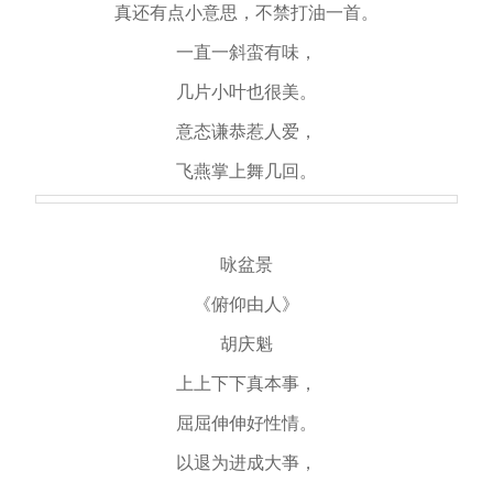
真还有点小意思，不禁打油一首。
一直一斜蛮有味，
几片小叶也很美。
意态谦恭惹人爱，
飞燕掌上舞几回。
咏盆景
《俯仰由人》
胡庆魁
上上下下真本事，
屈屈伸伸好性情。
以退为进成大亊，