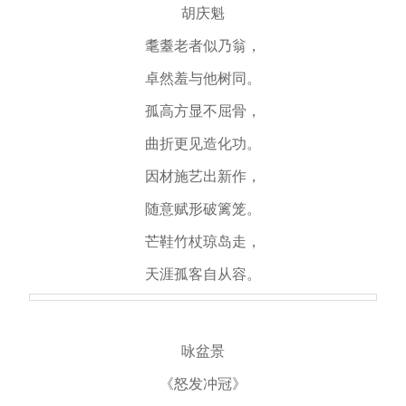
胡庆魁
耄耋老者似乃翁，
卓然羞与他树同。
孤高方显不屈骨，
曲折更见造化功。
因材施艺出新作，
随意赋形破篱笼。
芒鞋竹杖琼岛走，
天涯孤客自从容。
咏盆景
《怒发冲冠》