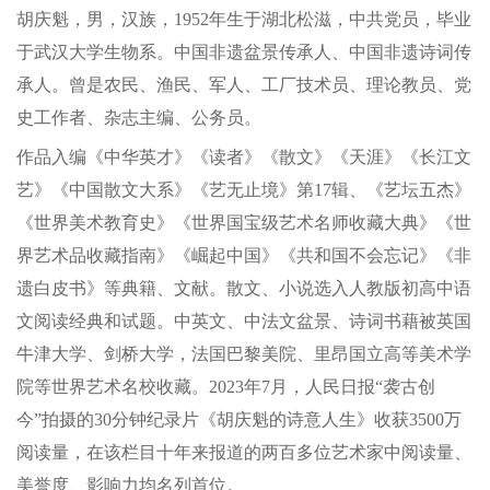
胡庆魁，男，汉族，1952年生于湖北松滋，中共党员，毕业
于武汉大学生物系。中国非遗盆景传承人、中国非遗诗词传
承人。曾是农民、渔民、军人、工厂技术员、理论教员、党
史工作者、杂志主编、公务员。
作品入编《中华英才》《读者》《散文》《天涯》《长江文
艺》《中国散文大系》《艺无止境》第17辑、《艺坛五杰》
《世界美术教育史》《世界国宝级艺术名师收藏大典》《世
界艺术品收藏指南》《崛起中国》《共和国不会忘记》《非
遗白皮书》等典籍、文献。散文、小说选入人教版初高中语
文阅读经典和试题。中英文、中法文盆景、诗词书藉被英国
牛津大学、剑桥大学，法国巴黎美院、里昂国立高等美术学
院等世界艺术名校收藏。2023年7月，人民日报“袭古创
今”拍摄的30分钟纪录片《胡庆魁的诗意人生》收获3500万
阅读量，在该栏目十年来报道的两百多位艺术家中阅读量、
美誉度、影响力均名列首位。