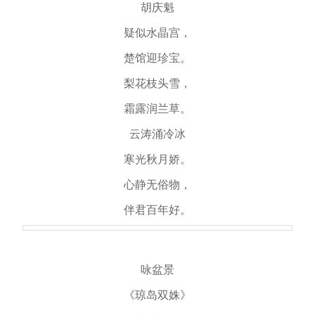
胡庆魁
疑似水晶宫，
楚馆迎珍宝。
梨花枝头雪，
霜露润兰草。
云涛涌冷冰
寒光秋月娇。
心静无俗物，
伴君百年好。
咏盆景
《琼岛双姝》