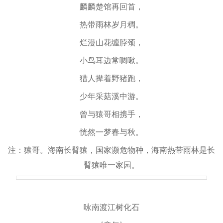
麟麟楚馆再回首，
热带雨林岁月稠。
烂漫山花缠脖颈，
小鸟耳边常啁啾。
猎人撵着野猪跑，
少年采菇溪中游。
曾与猿哥相携手，
恍然一梦春与秋。
注：猿哥。海南长臂猿，国家濒危物种，海南热带雨林是长
臂猿唯一家园。
咏南渡江树化石