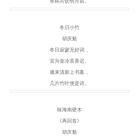
举杯共饮明月前。
冬日小竹
胡庆魁
冬日寂寥无好词，
宜兴壶冷茶香迟。
邀来清新上书案，
几片竹叶便是诗。
咏海南硬木
《再回首》
胡庆魁