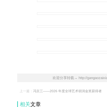
欢迎分享转载→ http://gangaozaixian.
上一篇：
冯京三——2026 年度全球艺术胡润金奖获得者
相关
文章