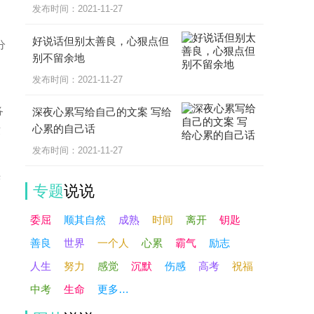
发布时间：2021-11-27
好说话但别太善良，心狠点但
分
别不留余地
，
发布时间：2021-11-27
各
深夜心累写给自己的文案 写给
心累的自己话
致
发布时间：2021-11-27
光
专题
说说
委屈
顺其自然
成熟
时间
离开
钥匙
善良
世界
一个人
心累
霸气
励志
人生
努力
感觉
沉默
伤感
高考
祝福
中考
生命
更多…