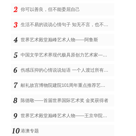
你可以善良，但不能委屈自己
生活不易的说说心情句子 知无不言，也不一定都是率真
世界艺术殿堂巅峰艺术人物——阿鲁斯
中国文学艺术界现代极具原创力艺术家——郑碎孟
伤感压抑的心情说说短语 一个人渡过所有煎熬的日子
​献礼故宫博物院建院101周年重点推荐艺术家——刘德功
​陈德敬——首届世界国际艺术奖 金奖获得者
世界艺术殿堂巅峰艺术人物——王京华院士(元祖)
港澳专题