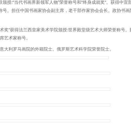
颁授:“当代书画界新领军人物”荣誉称号和“终身成就奖“。获得中宣
誉称号。担任中国书画家协会副主席，老干部作家协会会长。政协书画
术奖“获得法兰西皇家美术学院颁授:世界殿堂级艺术大师荣誉称号。
席艺术家称号。
大利罗马画院的外籍院士。俄罗斯艺术科学院荣誉院士。