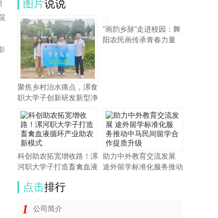
图片
说说
部
院
"画韵乡脉"走进校园：舞
阳农民画传承青春力量
影
聚焦乡村治水痛点，漯食
职大学子创新研发新型净
水滤芯
科创助农拓宽增收路！漯
助力中外教育交流发展
河职大学子打造畜禽血液
途外留学标准化服务推动
循环产业助农新模式
中马民间留学合作提质升
点击
排行
级
公司简介