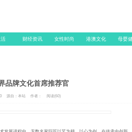
生活
财经资讯
女性时尚
港澳文化
母婴
界品牌文化首席推荐官
0
源自：本站
作者：
阅读(60)
发展进程中，无数名家巨匠以艺为耕、以心为创，在传承中创新