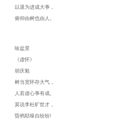
以退为进成大亊，
俯仰由树也由人。
咏盆景
《虚怀》
胡庆魁
树当宽怀存大气，
人若虚心亊有成。
莫说李杜旷世才，
昏鸦聒噪自纷纷!