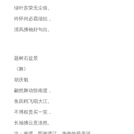
绿叶苏荣无尘俗。
吟怀何必霜须拈，
清风拂袖好句出。
题树石盆景
《舞》
胡庆魁
翩然舞动惊南渡，
鱼跃鸥飞唱大江。
不博权贵买一笑，
长䄂拂云意淡然。
注：南渡，即南渡江。海南的母亲河。