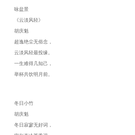
咏盆景
《云淡风轻》
胡庆魁
超逸绝尘无俗念，
云淡风轻最投缘。
一生难得几知己，
举杯共饮明月前。
冬日小竹
胡庆魁
冬日寂寥无好词，