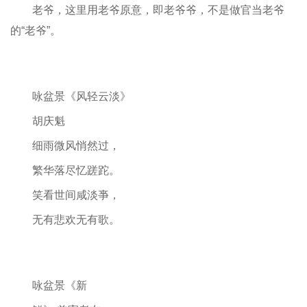
老爷，这里用老爷原意，即老爷爷，不是做官当老爷
的“老爷”。
咏盆景《风轻云淡》
胡庆魁
细雨微风悄然过，
繁华落尽忆蹉跎。
笑看世间咸淡亊，
无有悲欢无有歌。
咏盆景《新