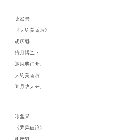
咏盆景
《人约黄昏后》
胡庆魁
待月博兰下，
迎风柴门开。
人约黄昏后，
乘月故人来。
咏盆景
《乘风破浪》
胡庆魁