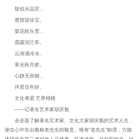
疑似水晶宫，
楚馆迎珍宝。
梨花枝头雪，
霜露润兰草。
云涛涌冷冰,
寒光秋月娇。
心静无俗物，
伴君百年好。
文化脊梁 艺界楷模
——记著名艺术家胡庆魁
余全面了解著名艺术家、文化大家胡庆魁的艺术人生，
便在心中生出敬称老先生的敬意。唯有“老先生”称谓，方能