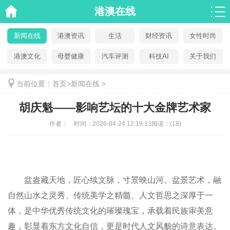
港澳在线
新闻在线
港澳资讯
生活
财经资讯
女性时尚
港澳文化
母婴健康
汽车评测
科技AI
关于我们
当前位置：
首页
>
新闻在线
>
胡庆魁——影响艺坛的十大金牌艺术家
作者：
时间：
2026-04-24 12:19:13
阅读：
(18)
盆盎藏天地，匠心续文脉，寸景映山河。盆景艺术，融
自然山水之灵秀、传统美学之精髓、人文哲思之深厚于一
体，是中华优秀传统文化的璀璨瑰宝，承载着民族审美意
趣，彰显着东方文化自信，更是时代人文风貌的诗意表达。