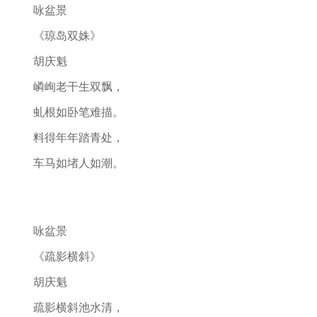
咏盆景
《琼岛双姝》
胡庆魁
嶙峋老干生双飘，
虬根如卧笔难描。
料得年年踏青处，
车马如堵人如潮。
咏盆景
《疏影横斜》
胡庆魁
疏影横斜池水清，