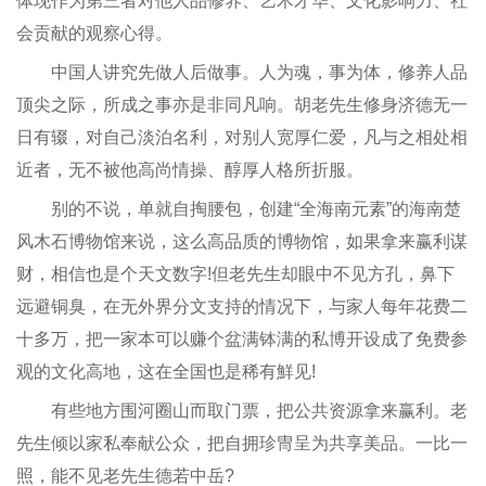
体现作为第三者对他人品修养、艺术才华、文化影响力、社
会贡献的观察心得。
中国人讲究先做人后做事。人为魂，事为体，修养人品
顶尖之际，所成之事亦是非同凡响。胡老先生修身济德无一
日有辍，对自己淡泊名利，对别人宽厚仁爱，凡与之相处相
近者，无不被他高尚情操、醇厚人格所折服。
别的不说，单就自掏腰包，创建“全海南元素”的海南楚
风木石博物馆来说，这么高品质的博物馆，如果拿来赢利谋
财，相信也是个天文数字!但老先生却眼中不见方孔，鼻下
远避铜臭，在无外界分文支持的情况下，与家人每年花费二
十多万，把一家本可以赚个盆满钵满的私博开设成了免费参
观的文化高地，这在全国也是稀有鮮见!
有些地方围河圈山而取门票，把公共资源拿来赢利。老
先生倾以家私奉献公众，把自拥珍冑呈为共享美品。一比一
照，能不见老先生德若中岳?