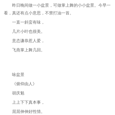
昨日晚间做一小盆景，可做掌上舞的小小盆景。今早一
看，真还有点小意思，不禁打油一首。
一直一斜蛮有味，
几片小叶也很美。
意态谦恭惹人爱，
飞燕掌上舞几回。
咏盆景
《俯仰由人》
胡庆魁
上上下下真本事，
屈屈伸伸好性情。