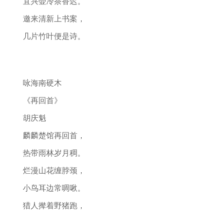
宜兴壶冷茶香迟。
邀来清新上书案，
几片竹叶便是诗。
咏海南硬木
《再回首》
胡庆魁
麟麟楚馆再回首，
热带雨林岁月稠。
烂漫山花缠脖颈，
小鸟耳边常啁啾。
猎人撵着野猪跑，