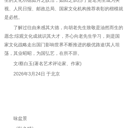
生的文化功德如月之皎洁，如阳之炽烈!于是老先生成为央
视、人民日报、邮政总局、国家文化机构推荐表彰的楷模就
是必然。
了解过往由来感其大德，向胡老先生致敬是油然而生的
愿念;综观文化成就识其大才，齐心向老先生学习，则是国
家文化战略走出国门影响世界不断推进的极优路途!其人坦
荡，其业昭昭，为国弘艺，在所不辞。
文/蔡白玉(著名艺术评论家、作家)
2026年3月24日 于北京
咏盆景