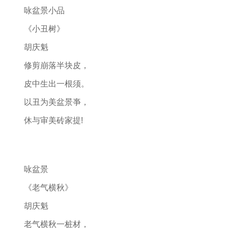
咏盆景小品
《小丑树》
胡庆魁
修剪崩落半块皮，
皮中生出一根须。
以丑为美盆景亊，
休与审美砖家提!
咏盆景
《老气横秋》
胡庆魁
老气横秋一桩材，