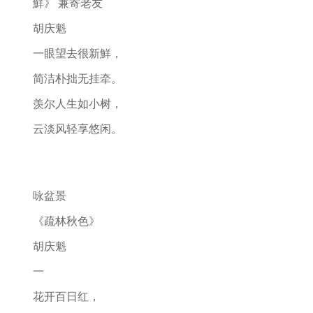
鮮》 兼寄老友
胡庆魁
一眼望去很新鮮，
简洁朴拙无挂牵。
羡尔人生如小树，
云淡风轻享悠闲。
咏盆景
《疏林秋色》
胡庆魁
一
花开百日红，