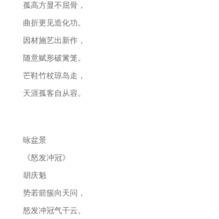
孤高方显不屈骨，
曲折更见造化功。
因材施艺出新作，
随意赋形破篱笼。
芒鞋竹杖琼岛走，
天涯孤客自从容。
咏盆景
《怒发冲冠》
胡庆魁
势若箭簇向天问，
怒发冲冠气干云。