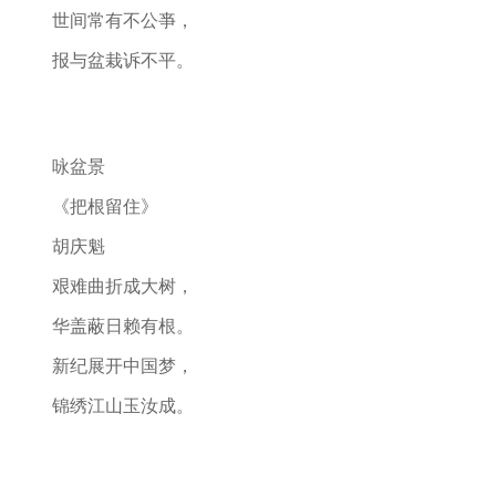
世间常有不公亊，
报与盆栽诉不平。
咏盆景
《把根留住》
胡庆魁
艰难曲折成大树，
华盖蔽日赖有根。
新纪展开中国梦，
锦绣江山玉汝成。