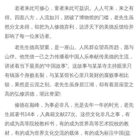
老者来此可修心，童者来此可益识。人人可来，来之有
得。四面八方，人流如川，踏破了博物馆的门槛，老先生虽
然分文未得，却把为人修德弃利，达济天下的美德反馈给并
影响了每一位来访者。
老先生德高望重，是一座山。人民群众望高而趋，愿与
山伴。他凭借一己之力传播着中国人乐奉献传美德的主流，
讲述着当下最美的“中国故事”。这故事与某某寺主持眼里只
有钱落个身败名裂，与某某馆长心里只装财的腐败事相比
较，果然是云泥之别。老先生虽身居江湖，却有着居庙堂之
高的弘修洪德，堪比脊梁!
修德在巅峰，为事必非凡，光是去年一年的时光，老先
生就著书14本，入典籍文献27次。这些文化非凡之事，有
的成为高等院校教科书，有的成为世界高等艺术院校的教
材，有的成为世界文化交流的载体，有的成为标注中国(盆