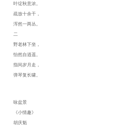
叶绽秋意浓。
疏放十余干，
浑然一两丛。
二
野老林下坐，
怡然自逍遥。
指间岁月走，
弹琴复长啸。
咏盆景
《小情趣》
胡庆魁