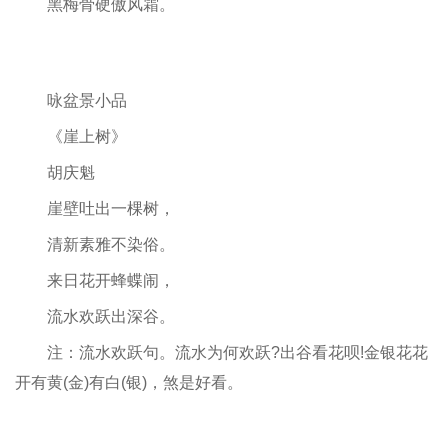
黑梅骨硬傲风霜。
咏盆景小品
《崖上树》
胡庆魁
崖壁吐出一棵树，
清新素雅不染俗。
来日花开蜂蝶闹，
流水欢跃出深谷。
注：流水欢跃句。流水为何欢跃?出谷看花呗!金银花花
开有黄(金)有白(银)，煞是好看。