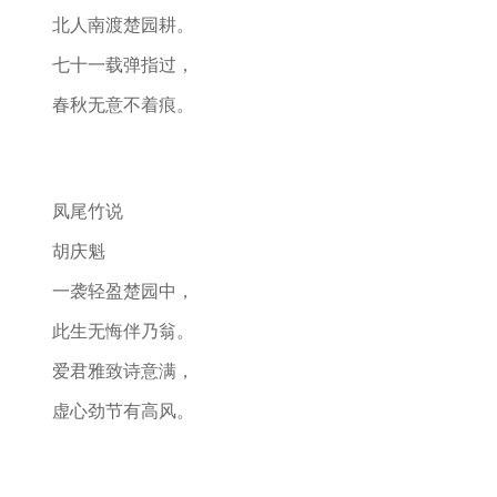
北人南渡楚园耕。
七十一载弹指过，
春秋无意不着痕。
凤尾竹说
胡庆魁
一袭轻盈楚园中，
此生无悔伴乃翁。
爱君雅致诗意满，
虚心劲节有高风。