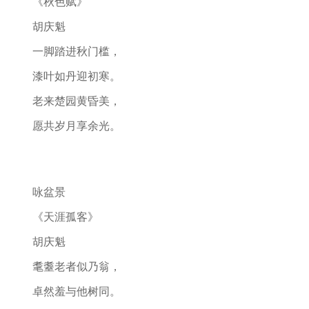
《秋色赋》
胡庆魁
一脚踏进秋门槛，
漆叶如丹迎初寒。
老来楚园黄昏美，
愿共岁月享余光。
咏盆景
《天涯孤客》
胡庆魁
耄耋老者似乃翁，
卓然羞与他树同。