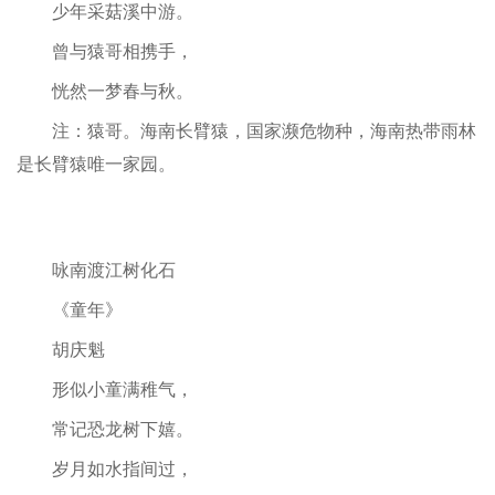
少年采菇溪中游。
曾与猿哥相携手，
恍然一梦春与秋。
注：猿哥。海南长臂猿，国家濒危物种，海南热带雨林
是长臂猿唯一家园。
咏南渡江树化石
《童年》
胡庆魁
形似小童满稚气，
常记恐龙树下嬉。
岁月如水指间过，