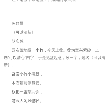
咏盆景
《可以清新》
胡庆魁
园右荒地掘一小竹，今天上盆。盆为宜兴紫砂，上
镌“可以清心”四字，于是见盆起意，改一字，题名《可以清
新》。
吾爱小竹小清新，
木石馆前停孤云。
欲把一盏茶共饮，
楚园人闲风也轻。