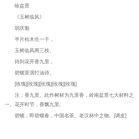
咏盆景
《玉树临风》
胡庆魁
半片枯木生一干，
玉树临风两三枝。
待到花开香九里，
碧螺茶洇打油诗。
[玫瑰][玫瑰][玫瑰][玫瑰][玫瑰]
注：香九里。此作树材为九里香，岭南盆景七大材料之
一。花开时节，香飘九里。
碧螺，即碧螺春，中国名茶。老汉杯中之物。[调皮]