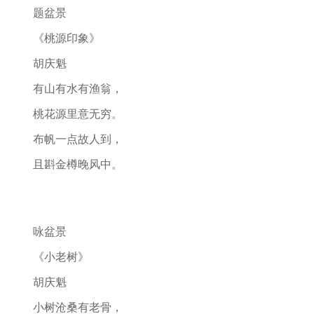
题盆景
《桃源印象》
胡庆魁
有山有水有渔翁，
桃花源里意无穷。
布帆一点故人到，
且斟金樽晚风中。
咏盆景
《小老树》
胡庆魁
小树沧桑有老骨，