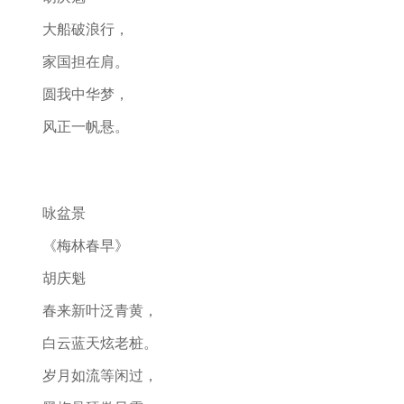
大船破浪行，
家国担在肩。
圆我中华梦，
风正一帆悬。
咏盆景
《梅林春早》
胡庆魁
春来新叶泛青黄，
白云蓝天炫老桩。
岁月如流等闲过，