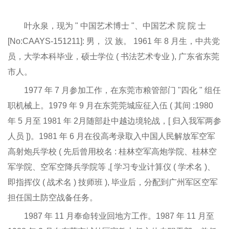
叶永泉，现为 " 中国艺术博士 "、中国艺术 院 院 士
[No:CAAYS-151211]: 男， 汉 族。 1961 年 8 月生，中共党
员，大学本科毕业，硕士学位 ( 书法艺术专业 ), 广东省东莞
市人。
1977 年 7 月参加工作，在东莞市粮管部门 "四化 " 组任
职机械上。1979 年 9 月在东莞莞城应征入伍 ( 其间 :1980
年 5 月至 1981 年 2月随部赴中越边境轮战，[ 归入我军两参
人员 ])。1981 年 6 月在役高考录取入中国人民解放军空军
高射炮兵学校 ( 先后曾用校名 : 桂林空军高炮学院、桂林空
军学院、空军空降兵学院等 ,[ 学习专业计算仪 ( 学术名 )、
即指挥仪 ( 战术名 ) 技师班 ), 毕业后，分配到广州军区空军
担任国土防空战备任务。
1987 年 11 月奉命转业回地方工作。1987 年 11 月至